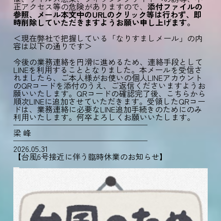
正アクセス等の危険がありますので、
添付ファイルの
参照、メール本文中のURLのクリック等は行わず、即
時削除していただきますようお願い申し上げます。
＜現在弊社で把握している「なりすましメール」の内
容は以下の通りです＞
今後の業務連絡を円滑に進めるため、連絡手段として
LINEを利用することとなりました。本メールを受信さ
れましたら、ご本人様がお使いの個人LINEアカウント
のQRコードを添付のうえ、ご返信くださいますようお
願いいたします。QRコードの確認完了後、こちらから
順次LINEに追加させていただきます。受領したQRコー
ドは、業務連絡に必要なLINE追加手続きのためにのみ
利用いたします。何卒よろしくお願いいたします。
─────────────────
梁 峰
─────────────────
2026.05.31
【台風6号接近に伴う臨時休業のお知らせ】