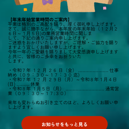
【年末年始営業時間のご案内】
平素は格別のご高配を賜り、厚く御礼申し上げます。
さて、誠に勝手ながら、本年度の年末年始（１２月２
６日～１月５日)の業務営業時間に関しま
して、下記の通りご案内申し上げます。
ご迷惑をおかけいたしますが、ご理解・ご協力を賜り
ますよう宜しくお願い申し上げます。
今年一年のご愛顧を賜りまして大変感謝申し上げます
と共に、皆様のご多幸をお祈りいた
します。
・令和７年 １２ 月 ２６ 日（金） ………………… 仕事
納め（０９：３０～１７：３０ 迄)
・令和７年 １２ 月 ２９日（月）～令和８年１月４日
(日) ……… 休業
・令和８年 １月５日（月） ……………………… 通常営
業（０９：３０～１７:３０）
来年も変わらぬお引き立てのほど、よろしくお願い申
し上げます。
お知らせをもっと見る